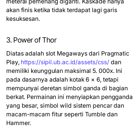
meterai pemenang diganti. Kaskade hanya
akan finis ketika tidak terdapat lagi garis
kesuksesan.
3. Power of Thor
Diatas adalah slot Megaways dari Pragmatic
Play,
https://sipil.ub.ac.id/assets/css/
dan
memiliki keunggulan maksimal 5. 000x. Ini
pada dasarnya adalah kotak 6 × 6, tetapi
mempunyai deretan simbol ganda di bagian
berkat. Permainan ini menyiapkan pengganda
yang besar, simbol wild sistem pencar dan
macam-macam fitur seperti Tumble dan
Hammer.