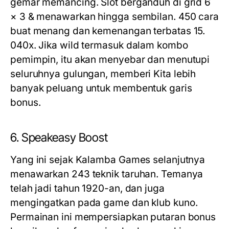
gemar memancing. Slot berganduh di grid 6
× 3 & menawarkan hingga sembilan. 450 cara
buat menang dan kemenangan terbatas 15.
040x. Jika wild termasuk dalam kombo
pemimpin, itu akan menyebar dan menutupi
seluruhnya gulungan, memberi Kita lebih
banyak peluang untuk membentuk garis
bonus.
6. Speakeasy Boost
Yang ini sejak Kalamba Games selanjutnya
menawarkan 243 teknik taruhan. Temanya
telah jadi tahun 1920-an, dan juga
mengingatkan pada game dan klub kuno.
Permainan ini mempersiapkan putaran bonus