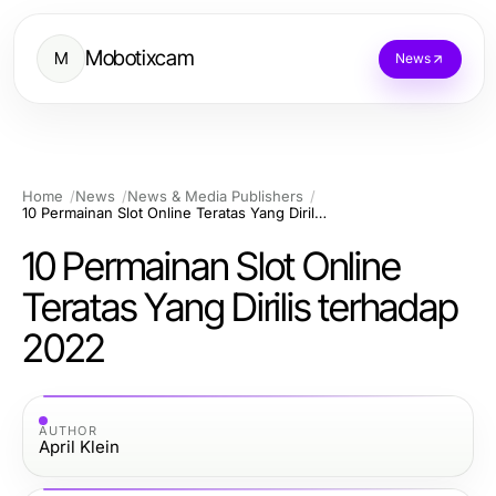
Mobotixcam
M
News
Home
News
News & Media Publishers
10 Permainan Slot Online Teratas Yang Dirilis terhadap 2022
10 Permainan Slot Online
Teratas Yang Dirilis terhadap
2022
AUTHOR
April Klein