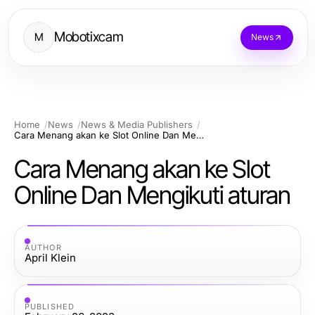
Mobotixcam
M
News
Home
News
News & Media Publishers
Cara Menang akan ke Slot Online Dan Mengikuti aturan
Cara Menang akan ke Slot
Online Dan Mengikuti aturan
AUTHOR
April Klein
PUBLISHED