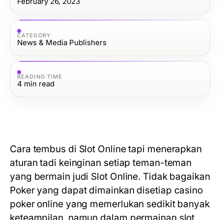
February 26, 2023
CATEGORY
News & Media Publishers
READING TIME
4
min read
Cara tembus di Slot Online tapi menerapkan
aturan tadi keinginan setiap teman-teman
yang bermain judi Slot Online. Tidak bagaikan
Poker yang dapat dimainkan disetiap casino
poker online yang memerlukan sedikit banyak
keteampilan, namun dalam permainan slot