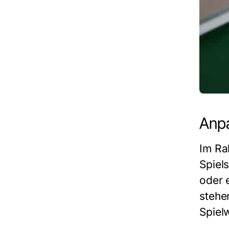
Anpa
Im Ra
Spiel
oder 
stehen
Spiel