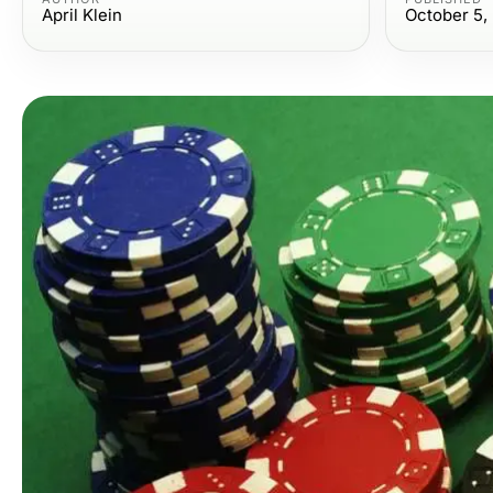
April Klein
October 5,