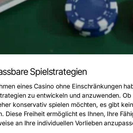
ssbare Spielstrategien
hmen eines
Casino ohne Einschränkungen
hab
strategien zu entwickeln und anzuwenden. Ob S
eher konservativ spielen möchten, es gibt ke
. Diese Freiheit ermöglicht es Ihnen, Ihre Fäh
weise an Ihre individuellen Vorlieben anzupass