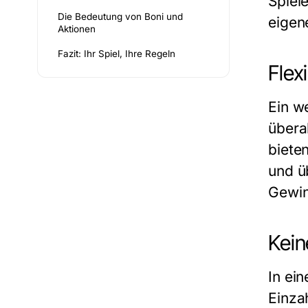
Spiele
Die Bedeutung von Boni und
eigen
Aktionen
Fazit: Ihr Spiel, Ihre Regeln
Flex
Ein w
übera
bieten
und ü
Gewinn
Kein
In ei
Einza