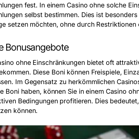
hlungen fest. In einem Casino ohne solche Ei
hlungen selbst bestimmen. Dies ist besonders v
ge setzen möchten, ohne durch Restriktionen
e Bonusangebote
sino ohne Einschränkungen
bietet oft attrak
ekommen. Diese Boni können Freispiele, Ein
sen. Im Gegensatz zu herkömmlichen Casinos
hre Boni haben, können Sie in einem Casino o
iktiven Bedingungen profitieren. Dies bedeutet,
zen können.