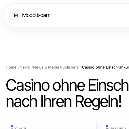
Mobotixcam
M
Home
News
News & Media Publishers
Casino ohne Einschränkun
Casino ohne Einsch
nach Ihren Regeln!
AUTHOR
PUBLISHED