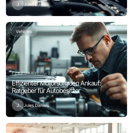
J
Jules Daniels
Vehicles
FEBRUARY 10, 2026
Effizienter Motorschaden Ankauf:
Ratgeber für Autobesitzer
J
Jules Daniels
Vehicles