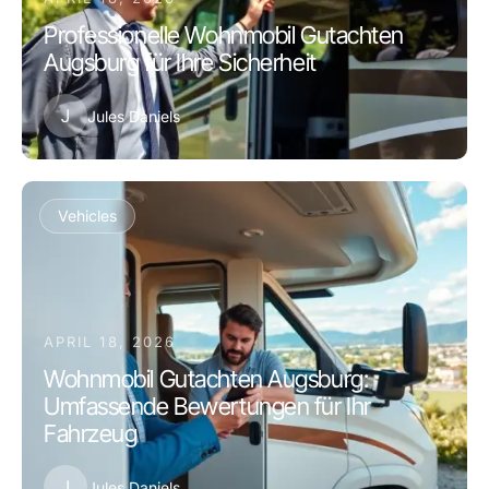
Professionelle Wohnmobil Gutachten
Augsburg für Ihre Sicherheit
J
Jules Daniels
Vehicles
APRIL 18, 2026
Wohnmobil Gutachten Augsburg:
Umfassende Bewertungen für Ihr
Fahrzeug
J
Jules Daniels