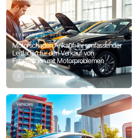
FEBRUARY 10, 2026
Motorschaden Ankauf: Ihr umfassender
Leitfaden für den Verkauf von
Fahrzeugen mit Motorproblemen
J
Jules Daniels
Vehicles