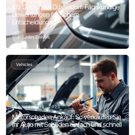
Kfz Gutachten Düsseldorf: Fachkundige
Bewertungen für sichere
Entscheidungen
J
Jules Daniels
Vehicles
FEBRUARY 12, 2026
Motorschaden Ankauf: So verkaufen Sie
Ihr Auto mit Schäden einfach und schnell