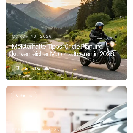
MARCH 16, 2026
Meisterhafte Tipps für die Planung
kurvenreicher Motorradtouren in 2026
J
Jules Daniels
Vehicles
FEBRUARY 13, 2026