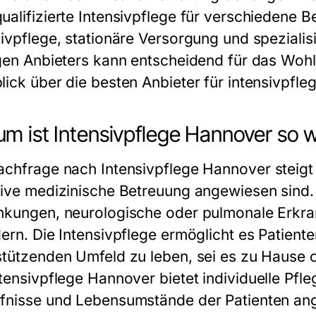
ualifizierte Intensivpflege für verschiedene B
sivpflege, stationäre Versorgung und speziali
igen Anbieters kann entscheidend für das Wohlb
lick über die besten Anbieter für
intensivpfle
m ist Intensivpflege Hannover so w
achfrage nach
Intensivpflege Hannover
steigt
sive medizinische Betreuung angewiesen sind.
nkungen, neurologische oder pulmonale Erkran
dern. Die Intensivpflege ermöglicht es Patient
stützenden Umfeld zu leben, sei es zu Hause od
ntensivpflege Hannover
bietet individuelle Pfl
fnisse und Lebensumstände der Patienten ang