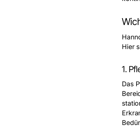
Wich
Hanno
Hier 
1. P
Das P
Berei
stati
Erkran
Bedür