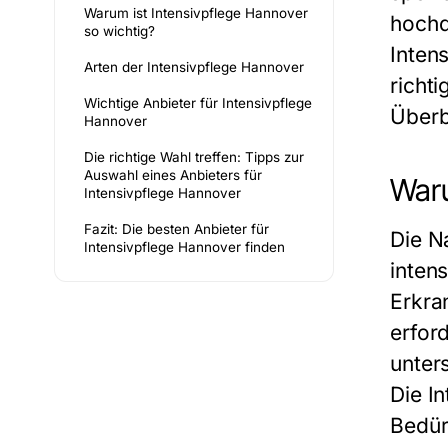
Warum ist Intensivpflege Hannover
hochq
so wichtig?
Inten
Arten der Intensivpflege Hannover
richt
Wichtige Anbieter für Intensivpflege
Überb
Hannover
Die richtige Wahl treffen: Tipps zur
Auswahl eines Anbieters für
Waru
Intensivpflege Hannover
Fazit: Die besten Anbieter für
Die N
Intensivpflege Hannover finden
inten
Erkra
erfor
unter
Die
I
Bedür