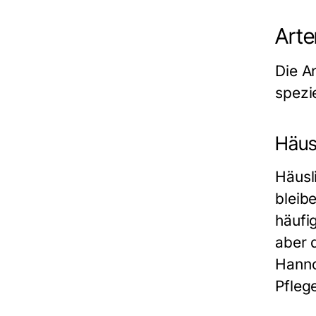
Arte
Die A
spezi
Häusl
Häusl
bleib
häufi
aber 
Hanno
Pfleg