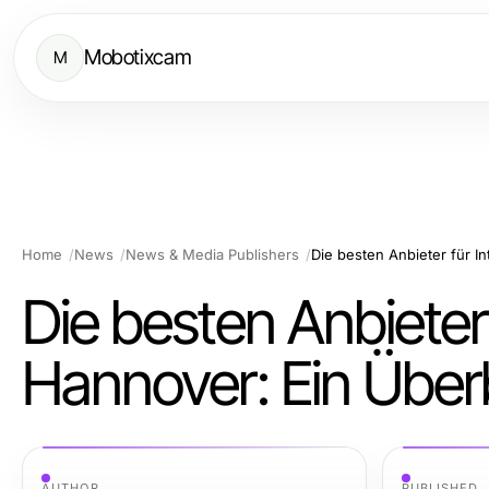
Mobotixcam
M
Home
News
News & Media Publishers
Die besten Anbieter für I
Die besten Anbieter 
Hannover: Ein Überb
AUTHOR
PUBLISHED