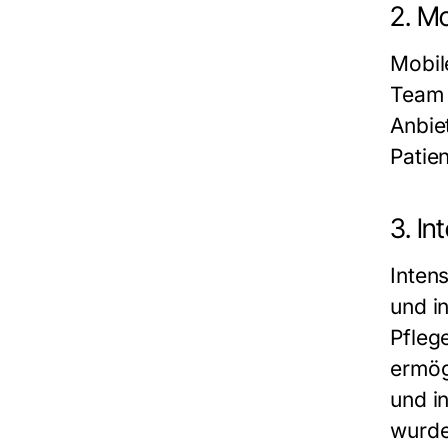
2. M
Mobil
Team 
Anbie
Patie
3. I
Inten
und i
Pfleg
ermög
und in
wurde