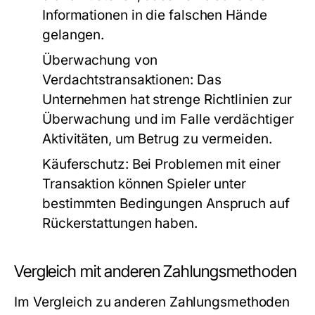
Informationen in die falschen Hände
gelangen.
Überwachung von
Verdachtstransaktionen:
Das
Unternehmen hat strenge Richtlinien zur
Überwachung und im Falle verdächtiger
Aktivitäten, um Betrug zu vermeiden.
Käuferschutz:
Bei Problemen mit einer
Transaktion können Spieler unter
bestimmten Bedingungen Anspruch auf
Rückerstattungen haben.
Vergleich mit anderen Zahlungsmethoden
Im Vergleich zu anderen Zahlungsmethoden