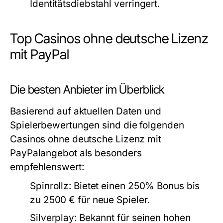
Identitätsdiebstahl verringert.
Top Casinos ohne deutsche Lizenz
mit PayPal
Die besten Anbieter im Überblick
Basierend auf aktuellen Daten und
Spielerbewertungen sind die folgenden
Casinos ohne deutsche Lizenz mit
PayPalangebot als besonders
empfehlenswert:
Spinrollz:
Bietet einen 250% Bonus bis
zu 2500 € für neue Spieler.
Silverplay:
Bekannt für seinen hohen