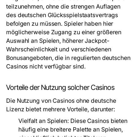
teilzunehmen, ohne die strengen Auflagen
des deutschen Glücksspielstaatsvertrags
befolgen zu müssen. Spieler haben hier
möglicherweise Zugang zu einer größeren
Auswahl an Spielen, höherer Jackpot-
Wahrscheinlichkeit und verschiedenen
Bonusangeboten, die in regulierten deutschen
Casinos nicht verfügbar sind.
Vorteile der Nutzung solcher Casinos
Die Nutzung von Casinos ohne deutsche
Lizenz bietet mehrere Vorteile, darunter:
Vielfalt an Spielen:
Diese Casinos bieten
häufig eine breitere Palette an Spielen,