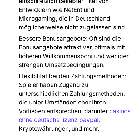
einschließlich beliebter Titel von
Entwicklern wie NetEnt und
Microgaming, die in Deutschland
möglicherweise nicht zugelassen sind.
Bessere Bonusangebote:
Oft sind die
Bonusangebote attraktiver, oftmals mit
höheren Willkommensboni und weniger
strengen Umsatzbedingungen.
Flexibilität bei den Zahlungsmethoden:
Spieler haben Zugang zu
unterschiedlichen Zahlungsmethoden,
die unter Umständen eher ihren
Vorlieben entsprechen, darunter
casinos
ohne deutsche lizenz paypal
,
Kryptowährungen, und mehr.