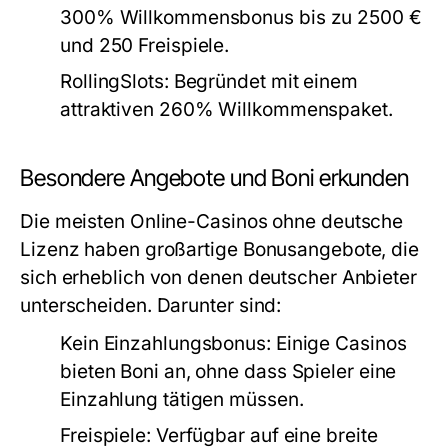
300% Willkommensbonus bis zu 2500 €
und 250 Freispiele.
RollingSlots:
Begründet mit einem
attraktiven 260% Willkommenspaket.
Besondere Angebote und Boni erkunden
Die meisten Online-Casinos ohne deutsche
Lizenz haben großartige Bonusangebote, die
sich erheblich von denen deutscher Anbieter
unterscheiden. Darunter sind:
Kein Einzahlungsbonus:
Einige Casinos
bieten Boni an, ohne dass Spieler eine
Einzahlung tätigen müssen.
Freispiele:
Verfügbar auf eine breite