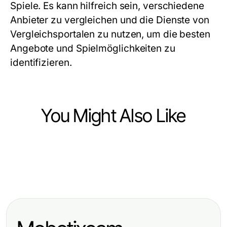
Spiele. Es kann hilfreich sein, verschiedene
Anbieter zu vergleichen und die Dienste von
Vergleichsportalen zu nutzen, um die besten
Angebote und Spielmöglichkeiten zu
identifizieren.
You Might Also Like
Finance
Finance
Les tendances de l'actualité de la
Finance
Geld leihen: Sicher und effizient
finance décentralisée : Un guide
Rentenlücke schließen: Strategien
Geld leihen bei Privatpersonen
complet
für eine sichere Altersvorsorge