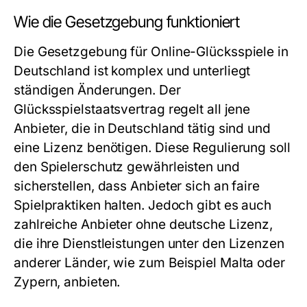
Wie die Gesetzgebung funktioniert
Die Gesetzgebung für Online-Glücksspiele in
Deutschland ist komplex und unterliegt
ständigen Änderungen. Der
Glücksspielstaatsvertrag regelt all jene
Anbieter, die in Deutschland tätig sind und
eine Lizenz benötigen. Diese Regulierung soll
den Spielerschutz gewährleisten und
sicherstellen, dass Anbieter sich an faire
Spielpraktiken halten. Jedoch gibt es auch
zahlreiche Anbieter ohne deutsche Lizenz,
die ihre Dienstleistungen unter den Lizenzen
anderer Länder, wie zum Beispiel Malta oder
Zypern, anbieten.