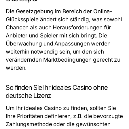
Die Gesetzgebung im Bereich der Online-
Glücksspiele ändert sich ständig, was sowohl
Chancen als auch Herausforderungen für
Anbieter und Spieler mit sich bringt. Die
Überwachung und Anpassungen werden
weiterhin notwendig sein, um den sich
verändernden Marktbedingungen gerecht zu
werden.
So finden Sie Ihr ideales Casino ohne
deutsche Lizenz
Um Ihr ideales Casino zu finden, sollten Sie
Ihre Prioritäten definieren, z.B. die bevorzugte
Zahlungsmethode oder die gewünschten