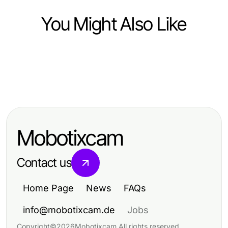
You Might Also Like
Arts & Entertainment
Arts & Entertainment
Professional Resource Directory
Arts & Entertainment
DJ aus München: Unvergessliche
Captivating Trends in Arts &
Erlebnisse und musikalische
Entertainment You Should Know
Highlights
Mobotixcam
Contact us
Home Page
News
FAQs
info@mobotixcam.de
Jobs
Copyright
©
2026
Mobotixcam
.
All rights reserved