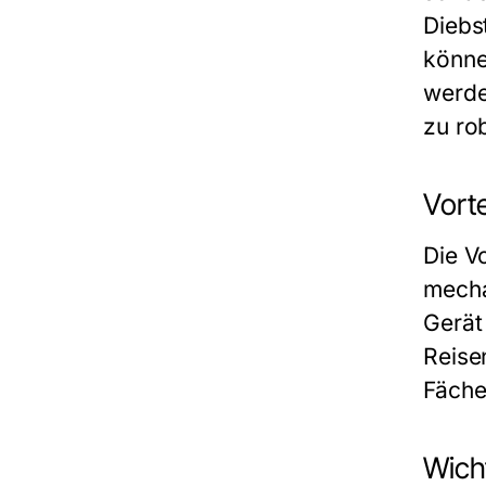
Diebs
könne
werde
zu ro
Vort
Die V
mecha
Gerät 
Reise
Fäche
Wich