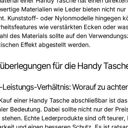
aterial einer Handy Tasche hat einen direkten E
ertige Materialien wie Leder bieten nicht nur 
nt. Kunststoff- oder Nylonmodelle hingegen kö
rheitsfeatures wie verstärkten Ecken oder wa
ahl des Materials sollte auf den Verwendun
tischen Effekt abgestellt werden.
überlegungen für die Handy Tasch
-Leistungs-Verhältnis: Worauf zu achten
Kauf einer Handy Tasche abschließbar ist das
ler Bedeutung. Dabei sollte nicht nur der Prei
 stehen. Echte Lederprodukte sind oft teurer,
arkeit und einen besseren Schutz. Es ist ratsa