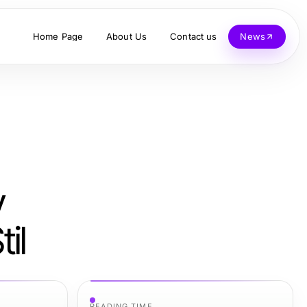
Home Page
About Us
Contact us
News
y
il
READING TIME