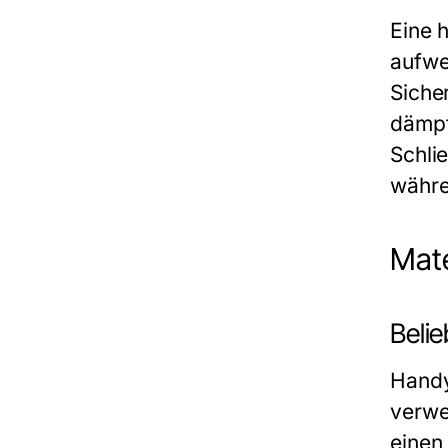
Eine 
aufwe
Siche
dämpf
Schli
währe
Mate
Beli
Handy
verwe
einen