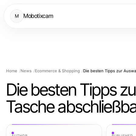
Mobotixcam
M
Home
News
Ecommerce & Shopping
Die besten Tipps z
Tasche abschließbar 
AUTHOR
PUBLISHED