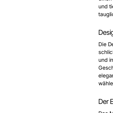
und ti
taugl
Desig
Die D
schli
und i
Gesch
elega
wähle
Der E