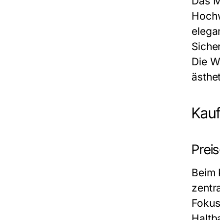
Das M
Hochw
elega
Siche
Die W
ästhe
Kauf
Preis
Beim 
zentra
Fokus
Haltb