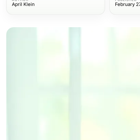
April Klein
February 2