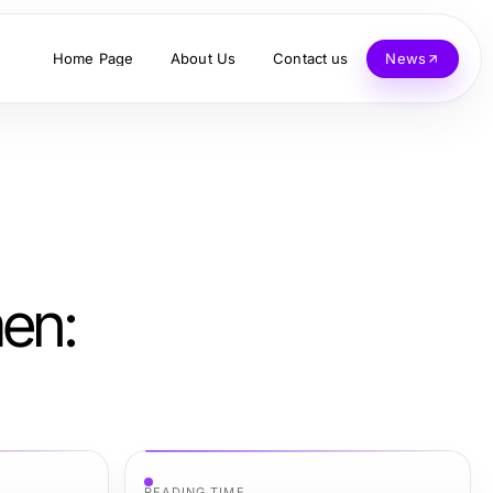
Home Page
About Us
Contact us
News
en:
READING TIME