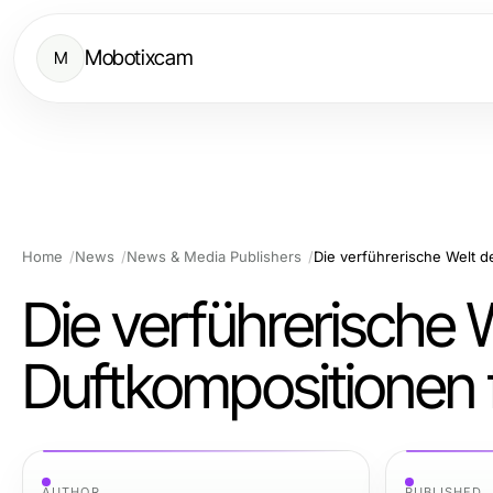
Mobotixcam
M
Home
News
News & Media Publishers
Die verführerische
Duftkompositionen 
AUTHOR
PUBLISHED