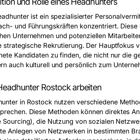
ition und Rolle eines Headhunters
eadhunter ist ein spezialisierter Personalvermi
ach- und Führungskräften konzentriert. Diese E
hen Unternehmen und potenziellen Mitarbeiter
ie strategische Rekrutierung. Der Hauptfokus 
nete Kandidaten zu finden, die nicht nur die g
rn auch kulturell und persönlich zum Untern
Headhunter Rostock arbeiten
unter in Rostock nutzen verschiedene Methode
prechen. Diese Methoden können direktes A
e Sourcing), die Nutzung von sozialen Netzw
lte Anlegen von Netzwerken in bestimmten Br