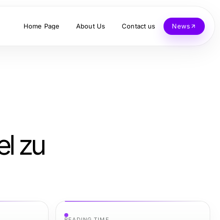
Home Page
About Us
Contact us
News
el zu
READING TIME