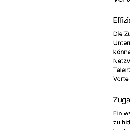
Effiz
Die Z
Unter
könne
Netzw
Talen
Vorte
Zuga
Ein w
zu hi