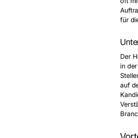
oft m
Auftr
für d
Unte
Der H
in de
Stell
auf d
Kandi
Verst
Branch
Vort