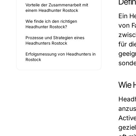
Defin
Vorteile der Zusammenarbeit mit
einem Headhunter Rostock
Ein H
Wie finde ich den richtigen
von F
Headhunter Rostock?
zwisc
Prozesse und Strategien eines
für d
Headhunters Rostock
geeig
Erfolgsmessung von Headhunters in
Rostock
sonde
Wie 
Headh
anzus
Activ
gezie