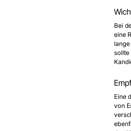
Wicht
Bei d
eine 
lange
sollt
Kandi
Empf
Eine 
von E
versc
ebenfa