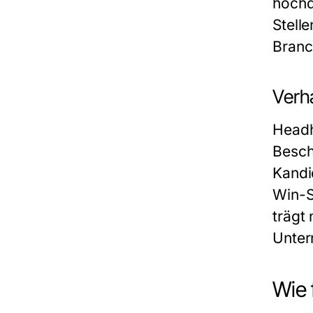
hochqu
Stell
Branc
Verh
Headh
Besch
Kandi
Win-S
trägt
Unter
Wie 