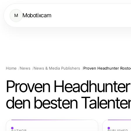
Mobotixcam
M
Home
News
News & Media Publishers
Proven Headhunter Rostoc
Proven Headhunter R
den besten Talente
AUTHOR
PUBLISHED